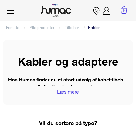
Gå
til
0
Account
hovedindhold
menu
Forside
Alle produkter
Tilbehør
Kabler
Brødkrumme
Kabler og adaptere
Hos Humac finder du et stort udvalg af kabeltilbehør
til alle dine Apple-produkter.
Læs mere
Vil du sortere på type?