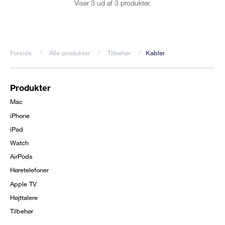
Viser 3 ud af 3 produkter.
Forside
Alle produkter
Tilbehør
Kabler
Brødkrumme
Produkter
Footer
Mac
menu
iPhone
iPad
Watch
AirPods
Høretelefoner
Apple TV
Højttalere
Tilbehør