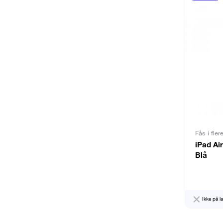
Fås i fler
iPad Ai
Blå
Ikke på l