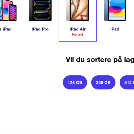
e iPad
iPad Pro
iPad Air
iPad
Nyhed
Vil du sortere på la
128 GB
256 GB
512