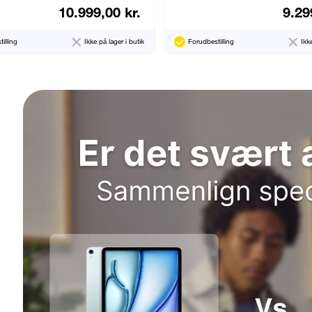
10.999,00 kr.
9.29
illing
Ikke på lager i butik
Forudbestilling
Ikk