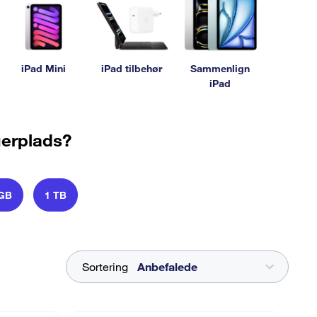
iPad Mini
iPad tilbehør
Sammenlign
iPad
gerplads?
 GB
1 TB
Sortering