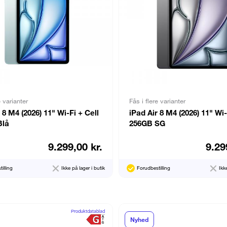
e varianter
Fås i flere varianter
 8 M4 (2026) 11" Wi-Fi + Cell
iPad Air 8 M4 (2026) 11" Wi-
Blå
256GB SG
9.299,00 kr.
9.29
illing
Ikke på lager i butik
Forudbestilling
Ikk
Produktdatablad
Nyhed