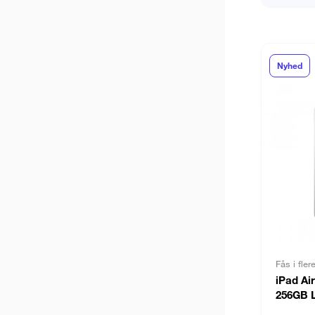
Nyhed
Fås i fler
iPad Air
256GB L