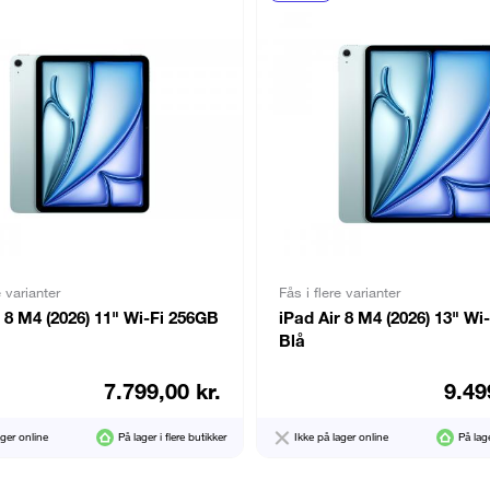
e varianter
Fås i flere varianter
r 8 M4 (2026) 11" Wi-Fi 256GB
iPad Air 8 M4 (2026) 13" Wi
Blå
7.799,00 kr.
9.49
ager online
På lager i flere butikker
Ikke på lager online
På lage