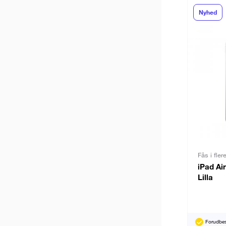
Nyhed
Fås i fler
iPad Ai
Lilla
Forudbest