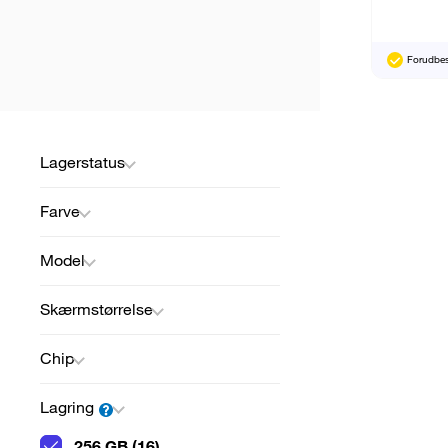
Forudbest
Lagerstatus
Farve
Model
Skærmstørrelse
Chip
Lagring
256 GB (16)