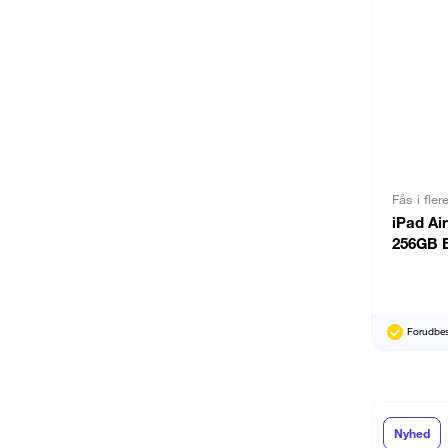
Fås i fler
iPad Air
256GB 
Forudbest
Nyhed