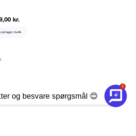
9,00 kr.
e på lager i butik
t.
1
ter og besvare spørgsmål 😊