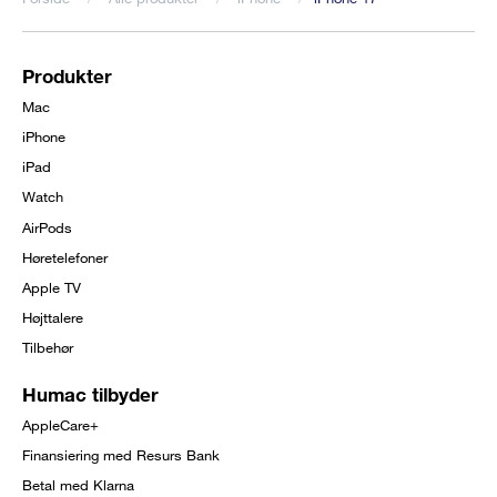
Brødkrumme
Produkter
Footer
Mac
menu
iPhone
iPad
Watch
AirPods
Høretelefoner
Apple TV
Højttalere
Tilbehør
Humac tilbyder
AppleCare+
Finansiering med Resurs Bank
Betal med Klarna