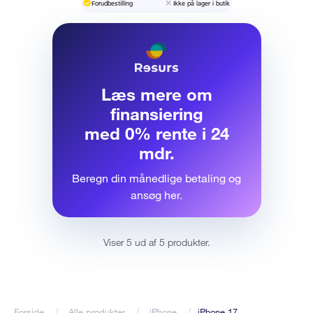
Forudbestilling
Ikke på lager i butik
Læs mere om
finansiering
med 0% rente i 24
mdr.
Beregn din månedlige betaling og
ansøg her.
Viser 5 ud af 5 produkter.
Forside
Alle produkter
iPhone
iPhone 17