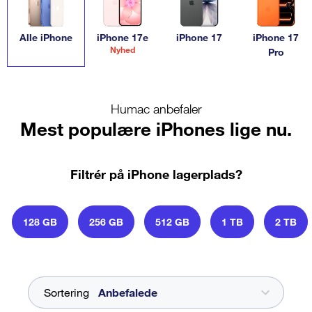
integration med resten af Apple-økosystemet, der gør
forskellen. Samtidig står Apple for innovation og
brugervenlighed. Vælg den iPhone, der passer til dine
Alle iPhone
iPhone 17e
iPhone 17
iPhone 17
Nyhed
Pro
behov.
Humac anbefaler
Mest populære iPhones lige nu.
Filtrér på iPhone lagerplads?
128 GB
256 GB
512 GB
1 TB
2 TB
Sortering