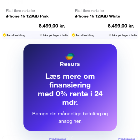
Fås i flere varianter
Fås i flere varianter
iPhone 16 128GB Pink
iPhone 16 128GB White
6.499,00 kr.
6.499,00 kr.
Forudbestilling
Ikke på lager i butik
Forudbestilling
Ikke på lager i butik
Læs mere om
finansiering
med 0% rente i 24
mdr.
Beregn din månedlige betaling og
ansøg her.
Produktdatablad
Produktdatablad