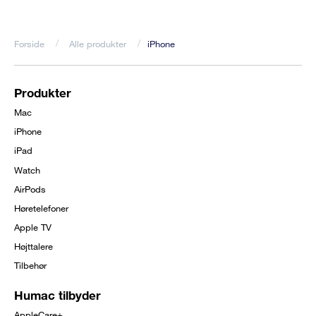
Forside
Alle produkter
iPhone
Brødkrumme
Produkter
Footer
Mac
menu
iPhone
iPad
Watch
AirPods
Høretelefoner
Apple TV
Højttalere
Tilbehør
Humac tilbyder
AppleCare+