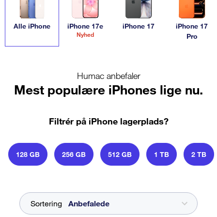
integration med resten af Apple-økosystemet, der gør
forskellen. Samtidig står Apple for innovation og
brugervenlighed. Vælg den iPhone, der passer til dine
Alle iPhone
iPhone 17e
iPhone 17
iPhone 17
Nyhed
Pro
behov.
Humac anbefaler
Mest populære iPhones lige nu.
Filtrér på iPhone lagerplads?
128 GB
256 GB
512 GB
1 TB
2 TB
Sortering