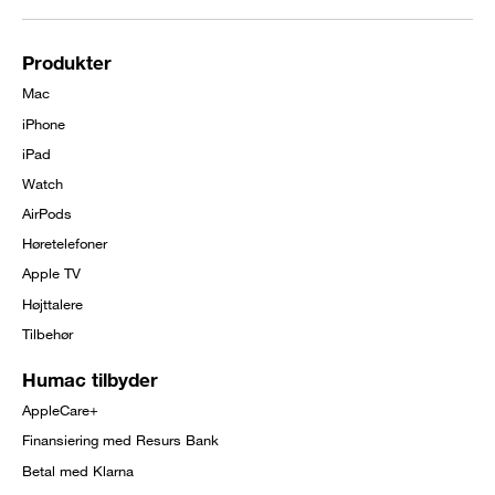
Brødkrumme
Produkter
Footer
Mac
menu
iPhone
iPad
Watch
AirPods
Høretelefoner
Apple TV
Højttalere
Tilbehør
Humac tilbyder
AppleCare+
Finansiering med Resurs Bank
Betal med Klarna