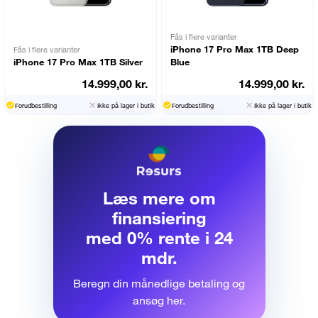
Fås i flere varianter
iPhone 17 Pro Max 1TB Deep
Fås i flere varianter
iPhone 17 Pro Max 1TB Silver
Blue
14.999,00 kr.
14.999,00 kr.
Forudbestilling
Ikke på lager i butik
Forudbestilling
Ikke på lager i butik
Læs mere om
finansiering
med 0% rente i 24
mdr.
Beregn din månedlige betaling og
ansøg her.