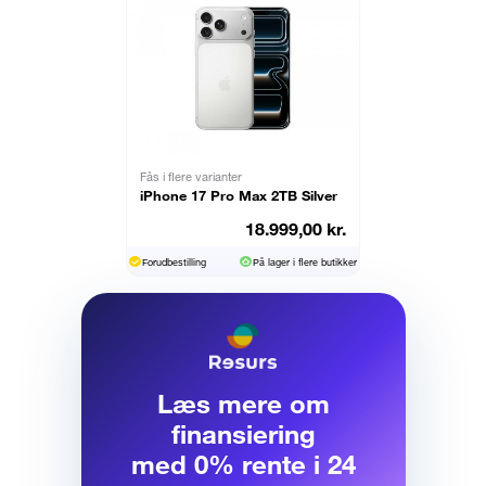
Fås i flere varianter
iPhone 17 Pro Max 2TB Silver
18.999,00 kr.
Forudbestilling
På lager i flere butikker
Læs mere om
finansiering
med 0% rente i 24