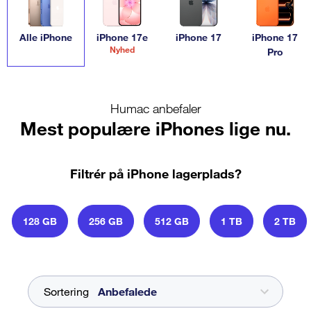
integration med resten af Apple-økosystemet, der gør
forskellen. Samtidig står Apple for innovation og
brugervenlighed. Vælg den iPhone, der passer til dine
Alle iPhone
iPhone 17e
iPhone 17
iPhone 17
Nyhed
Pro
behov.
Humac anbefaler
Mest populære iPhones lige nu.
Filtrér på iPhone lagerplads?
128 GB
256 GB
512 GB
1 TB
2 TB
Sortering