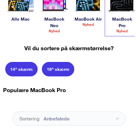
Alle Mac
MacBook
MacBook Air
MacBook
Nyhed
Neo
Pro
Nyhed
Nyhed
Vil du sortere på skærmstørrelse?
14" skærm
16" skærm
Populære MacBook Pro
Sortering