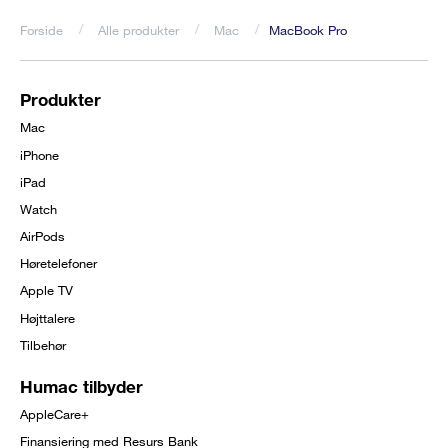
Forside
Alle produkter
Mac
MacBook Pro
Brødkrumme
Produkter
Footer
Mac
menu
iPhone
iPad
Watch
AirPods
Høretelefoner
Apple TV
Højttalere
Tilbehør
Humac tilbyder
AppleCare+
Finansiering med Resurs Bank