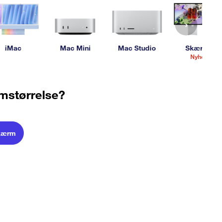
›
iMac
Mac Mini
Mac Studio
Skærme
Nyhed
rmstørrelse?
kærm