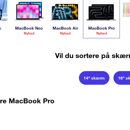
c
MacBook Neo
MacBook Air
MacBook Pro
Nyhed
Nyhed
Nyhed
Vil du sortere på skæ
14" skærm
16" s
re MacBook Pro