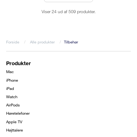
Viser 24 ud af 509 produkter.
Forside
Alle produkter
Tilbehør
Brødkrumme
Produkter
Footer
Mac
menu
iPhone
iPad
Watch
AirPods
Høretelefoner
Apple TV
Højttalere