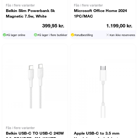
Fås i flere varianter
Fås i flere varianter
Belkin Slim Powerbank 5k
Microsoft Office Home 2024
Magnetic 7.5w, White
1PC/MAC
399,95 kr.
1.199,00 kr.
På lager online
På lager i flere butikker
Forudbestilling
Kan ikke reserveres
Fås i flere varianter
Belkin USB-C TO USB-C 240W
Apple USB-C to 3.5 mm