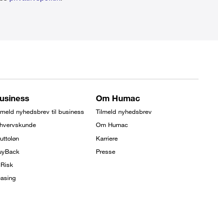
usiness
Om Humac
lmeld nyhedsbrev til business
Tilmeld nyhedsbrev
rhvervskunde
Om Humac
uttoløn
Karriere
uyBack
Presse
lRisk
asing