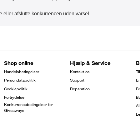
e eller afslutte konkurrencen uden varsel.
Shop online
Hjælp & Service
B
Handelsbetingelser
Kontakt os
Ti
Persondatapolitik
Support
E
Cookiepolitik
Reparation
Br
Fortrydelse
B
Konkurrencebetingelser for
Al
Giveaways
Le