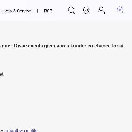
I
Hjælp & Service
B2B
0
Account
menu
Betaling & finansiering
Køb nu, betal senere (Klarna)
Finansiering (Resurs)
ner. Disse events giver vores kunder en chance for at
d)
et.
d)
er
r
d)
res
privatlivspolitik
.