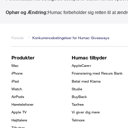
Mac mini
iPhone 15
Original Apple
Om Humac
Mac Studio
oplader
Ophør og Ændring:
Humac forbeholder sig retten til at ændr
Forside
Konkurrencebetingelser for Humac Giveaways
Brødkrumme
Produkter
Humac tilbyder
Footer
Mac
AppleCare+
menu
iPhone
Finansiering med Resurs Bank
iPad
Betal med Klarna
Watch
Studie
AirPods
BuyBack
Høretelefoner
Taxfree
Apple TV
Vi giver dig mere
Højttalere
Telmore
Tilbehør