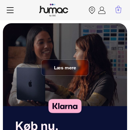
Gå
til
0
Account
hovedindhold
menu
Læs mere