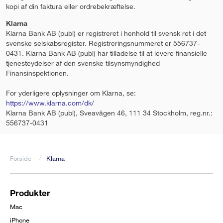
kopi af din faktura eller ordrebekræftelse.
Klarna
Klarna Bank AB (publ) er registreret i henhold til svensk ret i det
svenske selskabsregister. Registreringsnummeret er 556737-
0431. Klarna Bank AB (publ) har tilladelse til at levere finansielle
tjenesteydelser af den svenske tilsynsmyndighed
Finansinspektionen.
For yderligere oplysninger om Klarna, se:
https://www.klarna.com/dk/
Klarna Bank AB (publ), Sveavägen 46, 111 34 Stockholm, reg.nr.:
556737-0431
Forside
Klarna
Brødkrumme
Produkter
Footer
Mac
iPhone