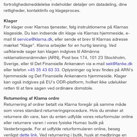
fortrolighedsmeddelelse indeholder detaljer om datadeling, dine
rettigheder, kontaktinfo og klageproces.
Klager
For klager over Klarnas tjenester, følg instruktionerne på Klarnas
klageside. Du kan indsende din klage via Klarnas hjemmeside, e-
mail til
service@klarna.dk
, eller sende et brev til Klarnas adresse
mærket "Klage". Klarna arbejder for en hurtig løsning. Ved
uafklarede sager kan klagen indgives til Allmänna
reklamationsnämnden (ARN), Post box 174, 101 23 Stockholm,
Sverige, eller til Det Finansielle Ankenævn via e-mail
sek@fanke.dk
eller telefon
+45 35 43 63 33
. Oplysninger og krav findes på ARN's
hjemmeside og Det Finansielle Ankenævns hjemmeside. Klager
kan også indgives på EU's ODR-platform, hvilket ikke udelukker
retten til at føre sagen ved ordinære domstole.
Returnering af Klarna ordre
Returnering af ordrer betalt via Klarna foregår på samme måde
som vores standard returneringsprocedure. Hvis du ønsker at
returnere din vare, kan du enten udfylde vores returformular online
eller returnere varen i vores fysiske Humac butik på
Vesterbrogade. For at udfylde returformularen online, besøg
venligst
dette link
. Ved returnering i butik, husk at medbringe en