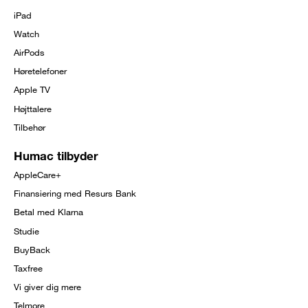
menu
iPad
Watch
AirPods
Høretelefoner
Apple TV
Højttalere
Tilbehør
Humac tilbyder
AppleCare+
Finansiering med Resurs Bank
Betal med Klarna
Studie
BuyBack
Taxfree
Vi giver dig mere
Telmore