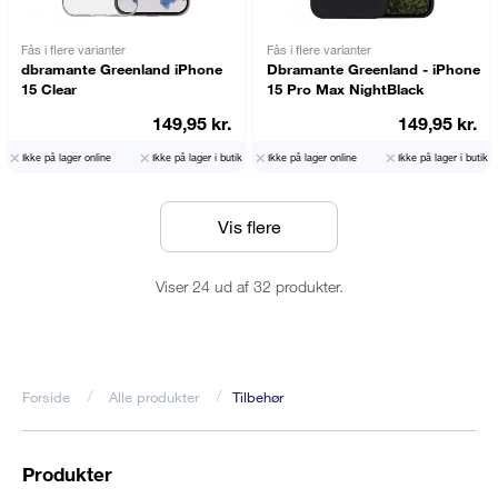
Fås i flere varianter
Fås i flere varianter
dbramante Greenland iPhone
Dbramante Greenland - iPhone
15 Clear
15 Pro Max NightBlack
149,95 kr.
149,95 kr.
Ikke på lager online
Ikke på lager i butik
Ikke på lager online
Ikke på lager i butik
Vis flere
Viser 24 ud af 32 produkter.
Forside
Alle produkter
Tilbehør
Brødkrumme
Produkter
Footer