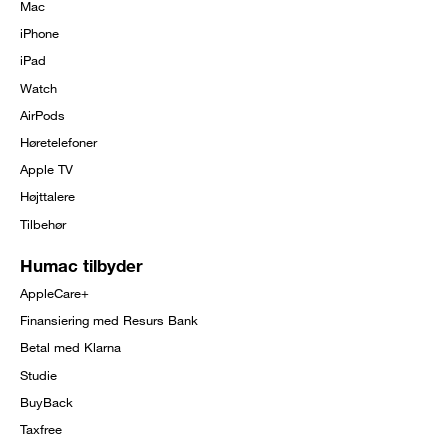
Mac
menu
iPhone
iPad
Watch
AirPods
Høretelefoner
Apple TV
Højttalere
Tilbehør
Humac tilbyder
AppleCare+
Finansiering med Resurs Bank
Betal med Klarna
Studie
BuyBack
Taxfree