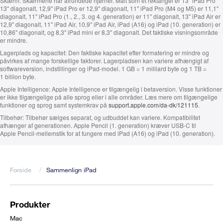
Skærm:
Skærmene har afrundede hjørner. Målt som et rektangel er 13" iPad Pro
13" diagonalt, 12,9" iPad Pro er 12,9" diagonalt, 11" iPad Pro (M4 og M5) er 11,1"
diagonalt, 11" iPad Pro (1., 2., 3. og 4. generation) er 11" diagonalt, 13" iPad Air er
12,9" diagonalt, 11" iPad Air, 10,9" iPad Air, iPad (A16) og iPad (10. generation) er
10,86" diagonalt, og 8,3" iPad mini er 8,3" diagonalt. Det faktiske visningsområde
er mindre.
Lagerplads og kapacitet:
Den faktiske kapacitet efter formatering er mindre og
påvirkes af mange forskellige faktorer. Lagerpladsen kan variere afhængigt af
softwareversion, indstillinger og iPad-model. 1 GB = 1 milliard byte og 1 TB =
1 billion byte.
Apple Intelligence:
Apple Intelligence er tilgængelig i betaversion. Visse funktioner
er ikke tilgængelige på alle sprog eller i alle områder. Læs mere om tilgængelige
funktioner og sprog samt systemkrav på
support.apple.com/da-dk/121115
.
Tilbehør:
Tilbehør sælges separat, og udbuddet kan variere. Kompatibilitet
afhænger af generationen. Apple Pencil (1. generation) kræver USB‑C til
Apple Pencil-mellemstik for at fungere med iPad (A16) og iPad (10. generation).
Forside
Sammenlign iPad
Brødkrumme
Produkter
Footer
Mac