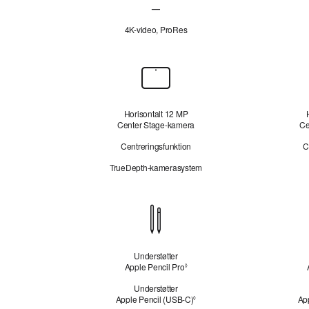
—
Ultravidvinkelkamera ikke relevant
4K-video, ProRes
Forsidekamera
Horisontalt 12 MP
Center Stage-kamera
Ce
Centreringsfunktion
C
TrueDepth-kamerasystem
Kompatibilitet
med
Apple Pencil
Understøtter
Apple Pencil Pro
Se ansvarsfraskrivelser
◊
Understøtter
Apple Pencil (USB‑C)
Se ansvarsfraskrivelser
Ap
◊