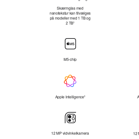
Skærmglas med
nanotekstur kan tilvælges
på modeller med 1 TB og
2 TB
Se ansvarsfraskrivelser
◊
Chip
M5-chip
Apple Intelligence
Apple Intelligence
Se ansvarsfraskrivelser
A
◊
Bagsidekamera
12 MP vidvinkelkamera
12 