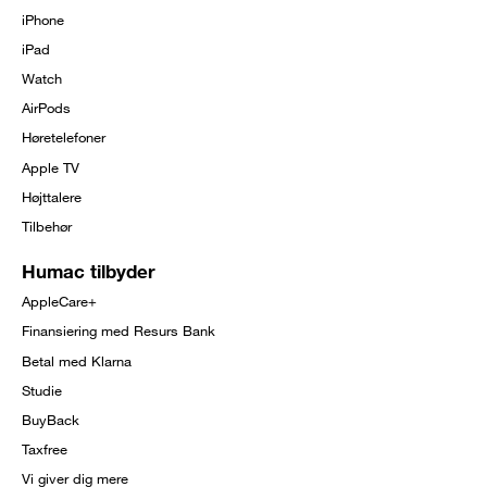
menu
iPhone
iPad
Watch
AirPods
Høretelefoner
Apple TV
Højttalere
Tilbehør
Humac tilbyder
AppleCare+
Finansiering med Resurs Bank
Betal med Klarna
Studie
BuyBack
Taxfree
Vi giver dig mere