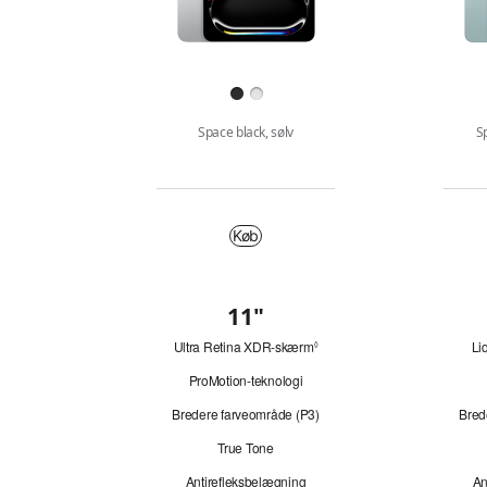
Finish
Space black, sølv
Sp
Køb
Køb
11
"
-
Overblik
tommers
Ultra Retina XDR-skærm
Se ansvarsfraskrivelser
Li
◊
ProMotion-teknologi
Bredere farveområde (P3)
Bred
True Tone
Antirefleksbelægning
An