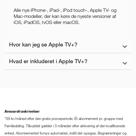
Alle nye iPhone-, iPad-, iPod touch-, Apple TV- og
Mac-modeller, der kan køre de nyeste versioner af
iOS, iPadOS, tvOS eller macOS.
Hvor kan jeg se Apple TV+?
Hvad er inkluderet i Apple TV+?
Apple TV+ er tilgængeligt i Apple TV-appen på
iPhone-, iPad-, iPod touch-, Apple TV- og Mac-
enheder samt på udvalgte Smart TV-modeller og
Med Apple TV+ kan du streame alle de nye, originale
enheder til streaming. Du kan også se det på
Apple TV-serier og -film i Apple TV-appen – helt uden
tv.apple.com
reklamer og on-demand. På iPhone-, iPad-, iPod
touch- og Mac-enheder kan du tilmed downloade
afsnit og film, så du kan se dem offline. Dit
abonnement på Apple TV+ giver dig og op til fem
Ansvarsfraskrivelser
andre familiemedlemmer adgang takket være
*39 kr./måned efter den gratis prøveperiode. Ét abonnement pr. gruppe med
iCloud-familiedeling.
Familiedeling. Tilbuddet gælder i 3 måneder efter aktivering af den kvalificerede
enhed. Abonnementet fornys automatisk, indtil det opsiges. Begrænsninger og