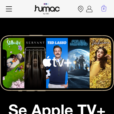
Gå
til
0
Account
hovedindhold
menu
Se Apple TV+