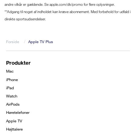
andre vilkår er gældende. Se apple.com/dk/promo for flere oplysninger.
**Adgang til noget af indholdet kan kræve abonnement. Med forbehold for udfald i
direkte sportsudsendelser.
Forside
Apple TV Plus
Brødkrumme
Produkter
Footer
Mac
menu
iPhone
iPad
Watch
AirPods
Høretelefoner
Apple TV
Højttalere